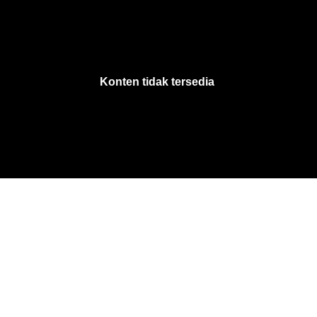
VjsError
Information
Konten tidak tersedia
.