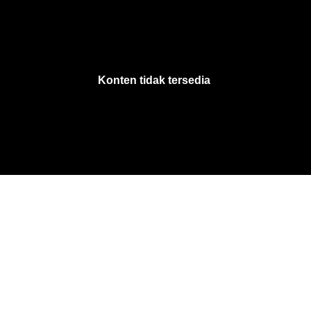
VjsError
Information
Konten tidak tersedia
.