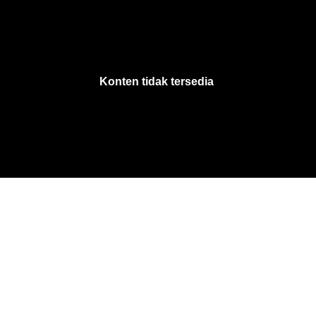
VjsError
Information
Konten tidak tersedia
.