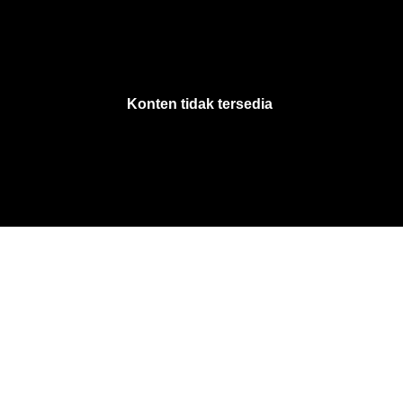
VjsError
Information
Konten tidak tersedia
.