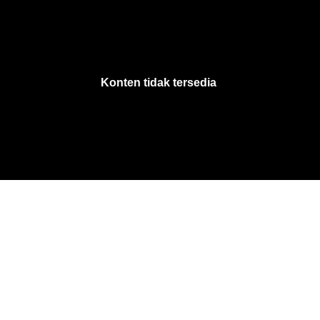
VjsError
Information
Konten tidak tersedia
.