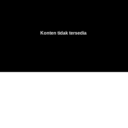
VjsError
Information
Konten tidak tersedia
.