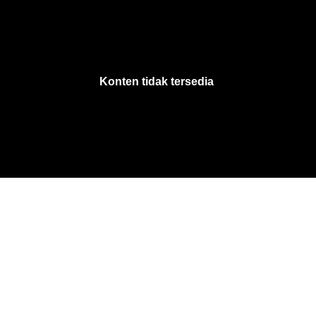
VjsError
Information
Konten tidak tersedia
.