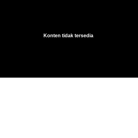
VjsError
Information
Konten tidak tersedia
.