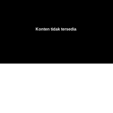
VjsError
Information
Konten tidak tersedia
.