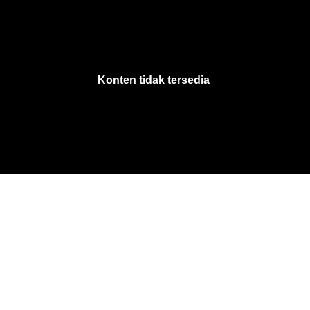
VjsError
Information
Konten tidak tersedia
.