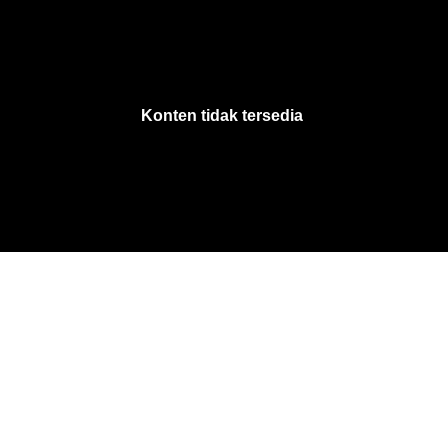
VjsError
Information
Konten tidak tersedia
.