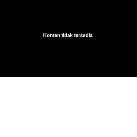
VjsError
Information
Konten tidak tersedia
.