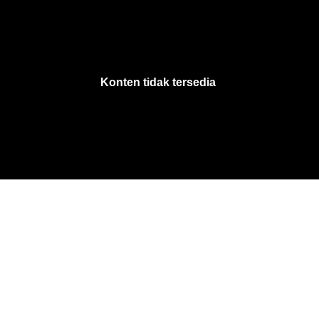
VjsError
Information
Konten tidak tersedia
.