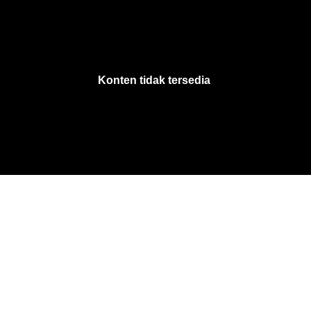
VjsError
Information
Konten tidak tersedia
.