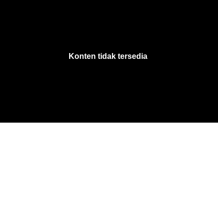
VjsError
Information
Konten tidak tersedia
.