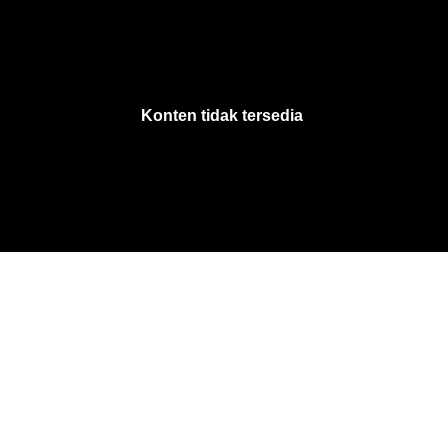
VjsError
Information
Konten tidak tersedia
.