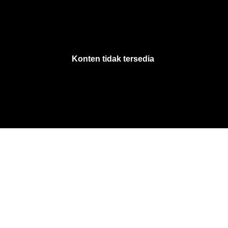
VjsError
Information
Konten tidak tersedia
.