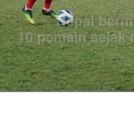
Dimuat
:
100.00%