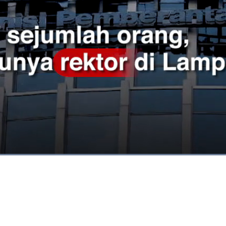
Dimuat
:
89.68%