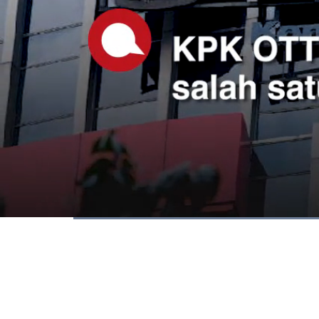
Waktu
0:06
/
Durasi
1:18
Berhenti
Suara
Hidup
Saat
ini