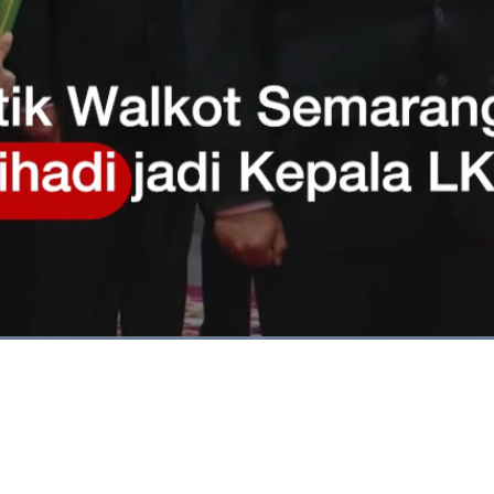
Dimuat
:
68.53%