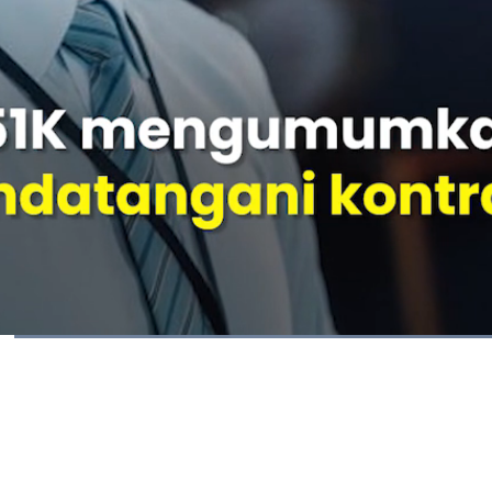
Dimuat
:
100.00%