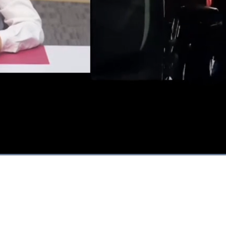
Dimuat
:
80.43%