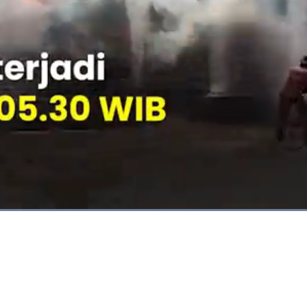
Dimuat
:
89.16%