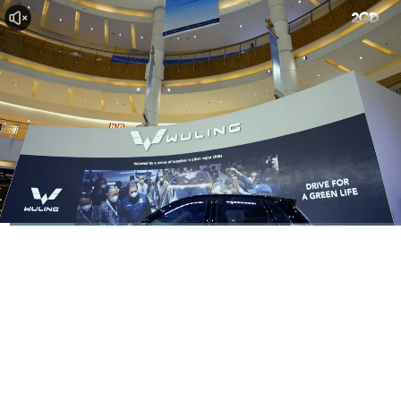
Dimuat
:
18.57%
Waktu
0:09
/
Durasi
6:19
Berhenti
Suara
La
Hidup
Saat
ini