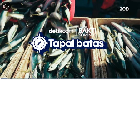
Dimuat
:
5.44%
Waktu
0:09
/
Durasi
22:08
Berhenti
Suara
La
Hidup
Saat
ini