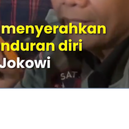
Dimuat
:
87.26%