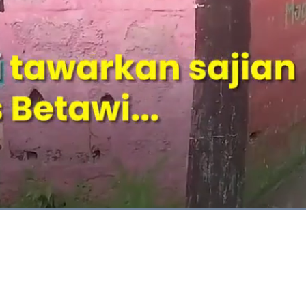
Dimuat
:
100.00%