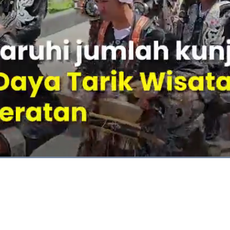
Dimuat
:
100.00%