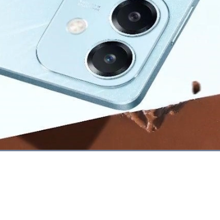
Dimuat
:
100.00%