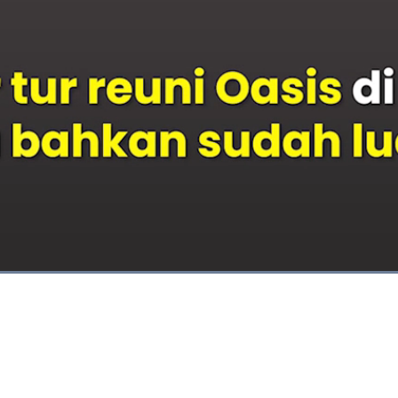
Dimuat
:
100.00%