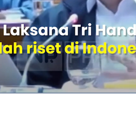
Dimuat
:
72.36%