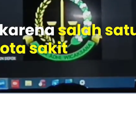
Dimuat
:
84.21%