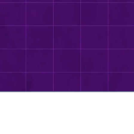
Dimuat
:
85.45%