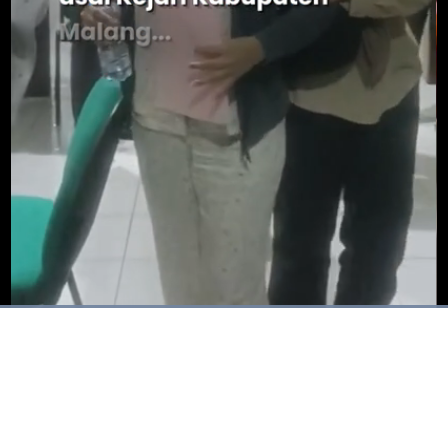
Dimuat
:
100.00%