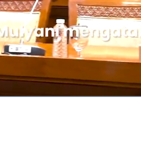
Dimuat
:
89.50%