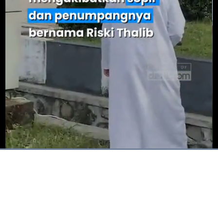
Dimuat
:
100.00%