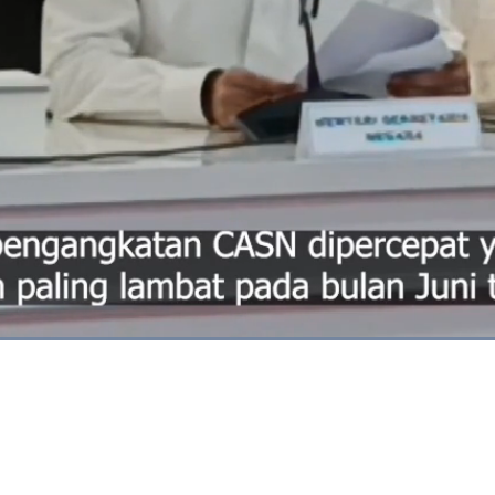
Dimuat
:
70.45%