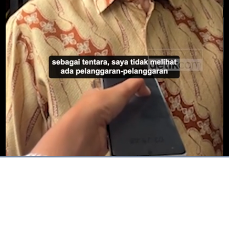
Dimuat
:
100.00%