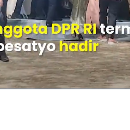
Dimuat
:
100.00%