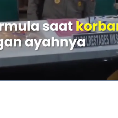
Dimuat
:
100.00%