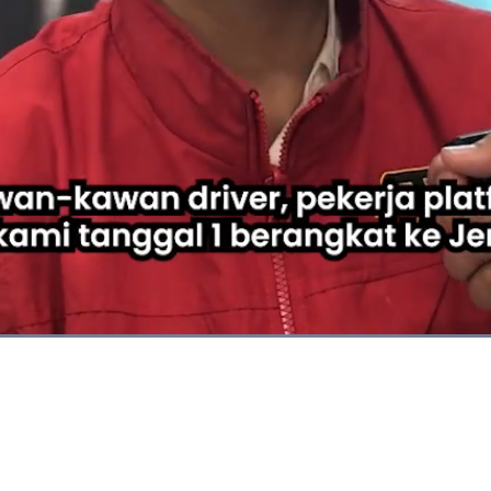
Dimuat
:
98.79%