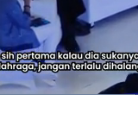
Dimuat
:
66.01%