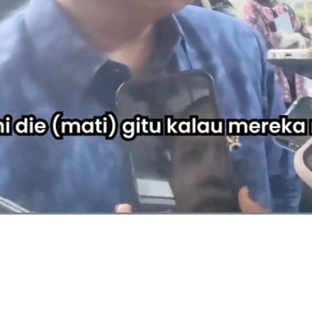
Dimuat
:
68.67%