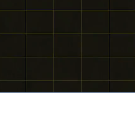
Dimuat
:
100.00%