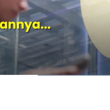
Dimuat
:
100.00%