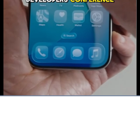
Dimuat
:
88.37%