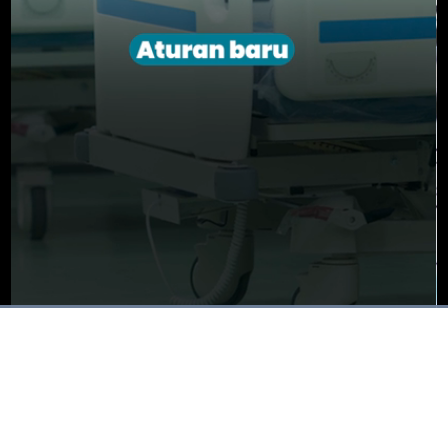
Dimuat
:
67.92%