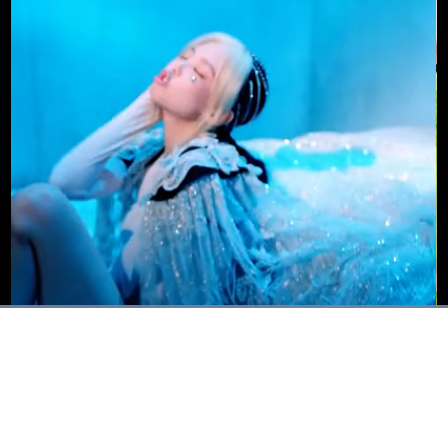
Dimuat
:
89.35%