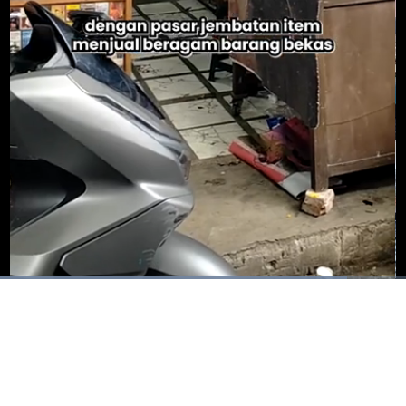
t
:
%