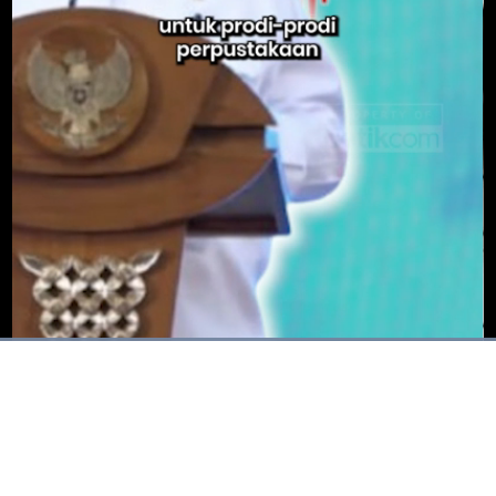
Dimuat
:
100.00%